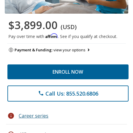
$3,899.00
(USD)
Affirm
Pay over time with
. See if you qualify at checkout.
Payment & Funding:
view your options
ENROLL NOW
Call Us: 855.520.6806
phone
info
Career series