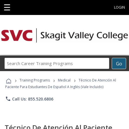
☰
LOGIN
Search
Go
Career
Training
›
›
›
Programs
Training Programs
Medical
Técnico De Atención Al
Paciente Para Estudiantes De Español A Inglés (Vale Incluido)
phone
Call Us: 855.520.6806
Técnico De Atención Al Paciente