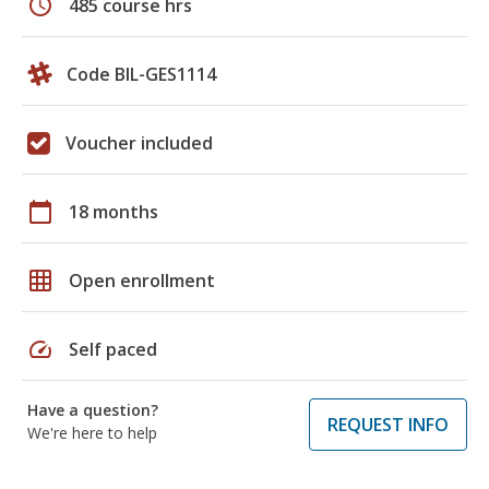
schedule
485 course hrs
Code BIL-GES1114
Voucher included
calendar_today
18 months
grid_on
Open enrollment
speed
Self paced
Have a question?
REQUEST INFO
We're here to help